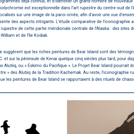
ctogrammes déjà connus, et d’identifier un grand nombre de nouveaux
lychromie est exceptionnelle dans l’art rupestre du centre-sud de l’A
ocalisés sur une image de la paroi ornée, afin d’avoir une vue d’ens
présente des aspects intrigants. L’étude comparative de l’iconographie 
rt rupestre de cette partie méridionale centrale de l’Alaska : des sites
illiam et de l’île Kodiak.
e suggèrent que les riches peintures de Bear Island sont des témoign
. et sur la péninsule de Kenai quelque cinq siècles plus tard, pour dis
aux Alutiiq, ou « Eskimo du Pacifique ». Le Projet Bear Island pourrait 
estre » des Alutiiq de la Tradition Kachemak. Au reste, l’iconographie
 les peintures de Bear Island se rapportaient à des rituels de chass