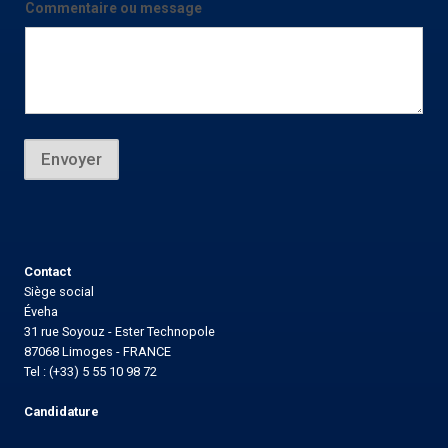
Commentaire ou message
o
m
m
e
n
t
a
i
r
Envoyer
e
N
o
m
E
-
m
Contact
a
Siège social
i
Éveha
l
31 rue Soyouz - Ester Technopole
87068 Limoges - FRANCE
Tel : (+33) 5 55 10 98 72
Candidature