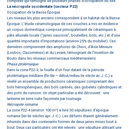
complexe qui témoigne de plusieurs phases d’occupation du site :
La nécropole occidentale (secteur P22)
Occupation de la Basse Époque
Les niveaux les plus anciens correspondent à un habitat de la Basse
Époque. L’étude céramologique de ces couches a mis en évidence
un corpus domestique composé principalement de céramiques à
pâte alluviale locale (“jarres saucisse”, bouteilles, bols, etc.) et d’une
quantité importante d’importations (environ 25% du mobilier). Ces
dernières comprennent des amphores de Chios, d’Asie Mineure
(Lesbos, Clazomènes) et du Levant, témoignant de l’insertion de
Bouto dans les réseaux commerciaux méditerranéens.
Phase ptolémaïque
Dans la zone P22-3, la fouille d’un four datant de la période
ptolémaïque médiane (fin IIIe – début/milieu IIe siècle av. J.-C.) a
révélé un ensemble de productions céramiques comprenant des
bols hémisphériques, des bols carénés, des gobelets cylindriques et
des pots de cuisson. Un objet particulier a été découvert : une
lanterne en terre cuite façonnée par tournage.
Nécropole romaine
La zone P22-4 (environ 100 m²) a livré 30 sépultures d’époque
romaine (Ier-IIe siècles apr. J.-C.). Les défunts étaient généralement
inhumés dans des contenants formés de deux jarres mises bout à
bout. Deux cas particuliers ont été relevés : une sépulture utilisant une