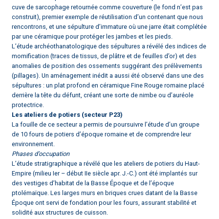
cuve de sarcophage retournée comme couverture (le fond n’est pas
construit), premier exemple de réutilisation d’un contenant que nous
rencontrons, et une sépulture d’immature où une jarre était complétée
par une céramique pour protéger les jambes et les pieds.
L’étude archéothanatologique des sépultures a révélé des indices de
momification (traces de tissus, de plâtre et de feuilles d’or) et des
anomalies de position des ossements suggérant des prélèvements
(pillages). Un aménagement inédit a aussi été observé dans une des
sépultures : un plat profond en céramique Fine Rouge romaine placé
derrière la tête du défunt, créant une sorte de nimbe ou d’auréole
protectrice.
Les ateliers de potiers (secteur P23)
La fouille de ce secteur a permis de poursuivre l’étude d’un groupe
de 10 fours de potiers d’époque romaine et de comprendre leur
environnement.
Phases d’occupation
L’étude stratigraphique a révélé que les ateliers de potiers du Haut-
Empire (milieu Ier – début IIe siècle apr. J.-C.) ont été implantés sur
des vestiges d’habitat de la Basse Époque et de l’époque
ptolémaïque. Les larges murs en briques crues datant de la Basse
Époque ont servi de fondation pour les fours, assurant stabilité et
solidité aux structures de cuisson.