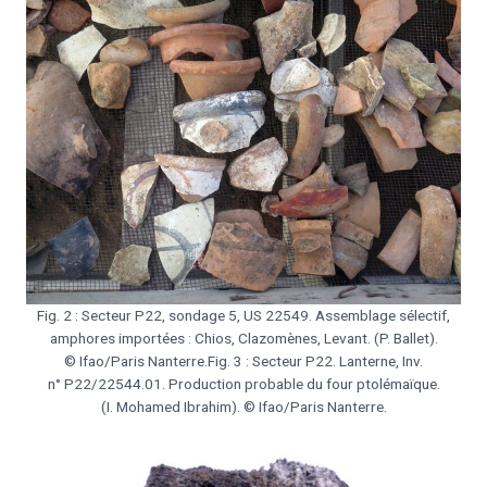
Fig. 2 : Secteur P22, sondage 5, US 22549. Assemblage sélectif,
amphores importées : Chios, Clazomènes, Levant. (P. Ballet).
© Ifao/Paris Nanterre.Fig. 3 : Secteur P22. Lanterne, Inv.
n° P22/22544.01. Production probable du four ptolémaïque.
(I. Mohamed Ibrahim). © Ifao/Paris Nanterre.