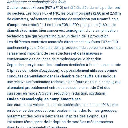
Architecture et technologie des fours
Quatre nouveaux fours (F07 à F10) ont été étudiés dans la partie nord
du secteur. Les fours F07 et F10, les plus imposants (2,80 m et 2,50 m
de diamètre), présentent un système de ventilation par tuyaux à cols
d’amphores emboîtés. Les fours F08 et F09, plus petits (1,60 m de
diamètre) et moins bien conservés, témoignent d’une simplification
technologique qui pourrait indiquer un déclin de la production.
Les différents contextes associés directement aux fours F07 et F10
contiennent peu d’éléments de la production du secteur, en raison de
l’arasement important de ces structures et de la mauvaise
conservation des couches de remplissage ou d’abandon.
Cependant, on y trouve des tubulures destinées à la cuisson en mode
C (phase complète d’oxydation), ou possiblement utilisées comme
conduites de ventilation dans la chambre de chauffe. Cela indique
une relative uniformisation technique des fours de tout le secteur, qui
alternaient probablement entre des cuissons en mode C et des
cuissons en mode A (cycle : réduction, réduction, oxydation).
Études céramologiques complémentaires
Une étude de la vaisselle de table ptolémaïque du secteur P16 a mis
en évidence des productions locales imitant des formes grecques,
notamment des bols à deux anses, inspirés des skyphoi. Ces
imitations témoignent de l’adoption de modèles méditerranéens
dans la culture matérielle égyptienne.