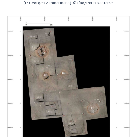
(P. Georges-Zimmermann). © Ifao/Paris Nanterre.