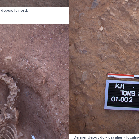
depuis le nord.
Dernier dépôt du « cavalier » local