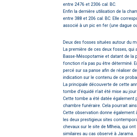
entre 2476 et 2306 cal. BC.
Enfin la dernière utilisation de la ch
entre 388 et 206 cal. BC. Elle corre
associé à un pic en fer (une dague o
Deux des fosses situées autour du mo
La première de ces deux fosses, qui a
Basse-Mésopotamie et datant de la pé
fonction n’a pas pu être déterminé. En
percé sur sa panse afin de réaliser 
indication sur le contenu de ce probab
La principale découverte de cette ann
tombe d’équidé n’ait été mise au jou
Cette tombe a été datée également par 
chambre funéraire. Cela pourrait ains
Cette observation donne également à
les deux prestigieux sites contempor
chevaux sur le site de Mlheia, qui o
similaires au cas observé à Jarama.