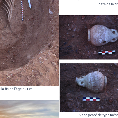
daté de la fi
a fin de l’âge du Fer.
Vase percé de type méso