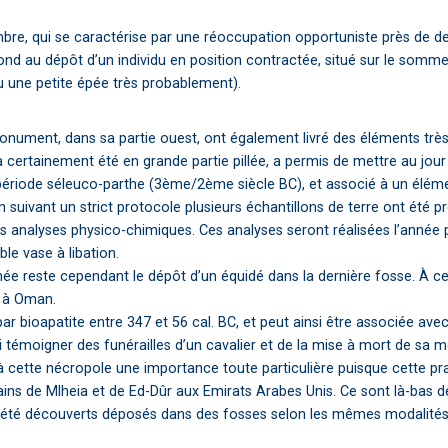
ambre, qui se caractérise par une réoccupation opportuniste près de de
spond au dépôt d’un individu en position contractée, situé sur le som
u une petite épée très probablement).
nument, dans sa partie ouest, ont également livré des éléments très
 certainement été en grande partie pillée, a permis de mettre au jour
riode séleuco-parthe (3ème/2ème siècle BC), et associé à un élément
 suivant un strict protocole plusieurs échantillons de terre ont été pr
des analyses physico-chimiques. Ces analyses seront réalisées l’année
le vase à libation.
ée reste cependant le dépôt d’un équidé dans la dernière fosse. À ce 
r à Oman.
bioapatite entre 347 et 56 cal. BC, et peut ainsi être associée avec l
i témoigner des funérailles d’un cavalier et de la mise à mort de sa
 cette nécropole une importance toute particulière puisque cette pr
ains de Mlheia et de Ed-Dûr aux Emirats Arabes Unis. Ce sont là-bas d
nt été découverts déposés dans des fosses selon les mêmes modalités