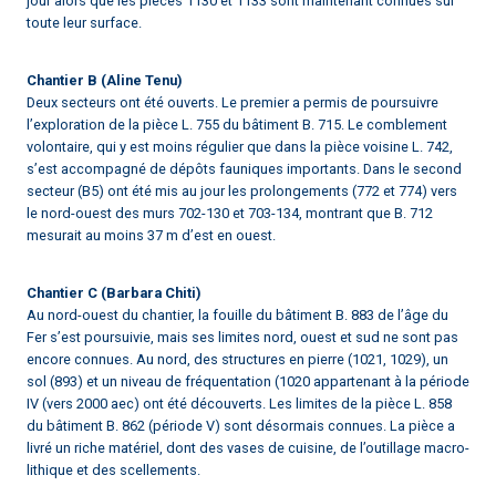
jour alors que les pièces 1130 et 1133 sont maintenant connues sur
toute leur surface.
Chantier B (Aline Tenu)
Deux secteurs ont été ouverts. Le premier a permis de poursuivre
l’exploration de la pièce L. 755 du bâtiment B. 715. Le comblement
volontaire, qui y est moins régulier que dans la pièce voisine L. 742,
s’est accompagné de dépôts fauniques importants. Dans le second
secteur (B5) ont été mis au jour les prolongements (772 et 774) vers
le nord-ouest des murs 702-130 et 703-134, montrant que B. 712
mesurait au moins 37 m d’est en ouest.
Chantier C (Barbara Chiti)
Au nord-ouest du chantier, la fouille du bâtiment B. 883 de l’âge du
Fer s’est poursuivie, mais ses limites nord, ouest et sud ne sont pas
encore connues. Au nord, des structures en pierre (1021, 1029), un
sol (893) et un niveau de fréquentation (1020 appartenant à la période
IV (vers 2000 aec) ont été découverts. Les limites de la pièce L. 858
du bâtiment B. 862 (période V) sont désormais connues. La pièce a
livré un riche matériel, dont des vases de cuisine, de l’outillage macro-
lithique et des scellements.