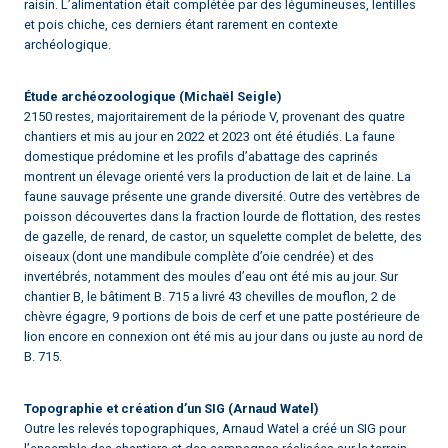
raisin. L’alimentation était complétée par des légumineuses, lentilles
et pois chiche, ces derniers étant rarement en contexte
archéologique.
Étude archéozoologique (Michaël Seigle)
2150 restes, majoritairement de la période V, provenant des quatre
chantiers et mis au jour en 2022 et 2023 ont été étudiés. La faune
domestique prédomine et les profils d’abattage des caprinés
montrent un élevage orienté vers la production de lait et de laine. La
faune sauvage présente une grande diversité. Outre des vertèbres de
poisson découvertes dans la fraction lourde de flottation, des restes
de gazelle, de renard, de castor, un squelette complet de belette, des
oiseaux (dont une mandibule complète d’oie cendrée) et des
invertébrés, notamment des moules d’eau ont été mis au jour. Sur
chantier B, le bâtiment B. 715 a livré 43 chevilles de mouflon, 2 de
chèvre égagre, 9 portions de bois de cerf et une patte postérieure de
lion encore en connexion ont été mis au jour dans ou juste au nord de
B. 715.
Topographie et création d’un SIG (Arnaud Watel)
Outre les relevés topographiques, Arnaud Watel a créé un SIG pour