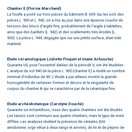
Chantier E (Florine Marchand)
La fouille a porté sur trois pièces du bâtiment B. 659. Sur les sols des
pièces L. 930 et L. 942, on a mis au jour dans une épaisse couche de
tessons des blocs d’argile fine, probablement de l’argile à tablettes,
ainsi que des barillets (L. 942) et des scellements très érodés (L.
930). La pièce L. 944, dégagée que sur une petite surface, était vide
matériel.
Étude céramologique (Juliette Floquet et Imane Achouche)
Quarante US, pour l’essentiel datées de la période V, ont été étudiées.
L’analyse du sol 940 de la pièce L. 930 (chantier E) a révélé un nombre
minimal d’individus de 90. L’étude a par ailleurs montré la grande
homogénéité de certaines formes et décors et la singularité de
corpus du chantier A qui se caractérise par de la céramique fine.
Étude archéobotanique (Carolyne Douché)
Quarante-six échantillons, issus des quatre chantiers ont été étudiés.
Les taxons sont communs aux quatre chantiers, mais le type de reste
diffère. Les analyses révèlent la présence de céréales (blé
amidonnier, orge vêtue à deux rangs et avoine), de lin et de pépins de