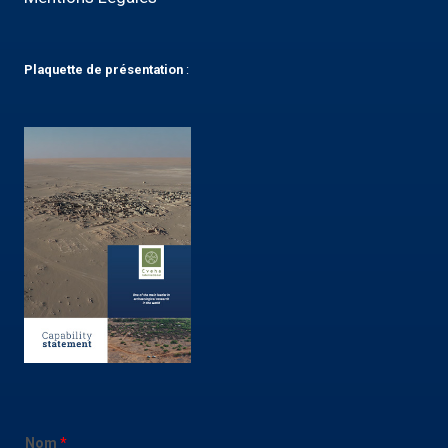
Plaquette
de présentation
:
E
Nom
*
-