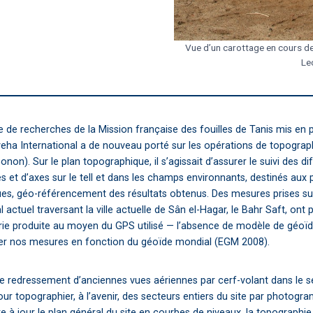
Vue d’un carottage en cours d
Lec
de recherches de la Mission française des fouilles de Tanis mis en p
veha International a de nouveau porté sur les opérations de topograp
non). Sur le plan topographique, il s’agissait d’assurer le suivi des d
s et d’axes sur le tell et dans les champs environnants, destinés aux
es, géo-référencement des résultats obtenus. Des mesures prises sur
actuel traversant la ville actuelle de Sân el-Hagar, le Bahr Saft, ont pa
étrie produite au moyen du GPS utilisé — l’absence de modèle de géoï
ler nos mesures en fonction du géoïde mondial (EGM 2008).
e redressement d’anciennes vues aériennes par cerf-volant dans le 
ur topographier, à l’avenir, des secteurs entiers du site par photogr
e à jour le plan général du site en courbes de niveaux, la topographi