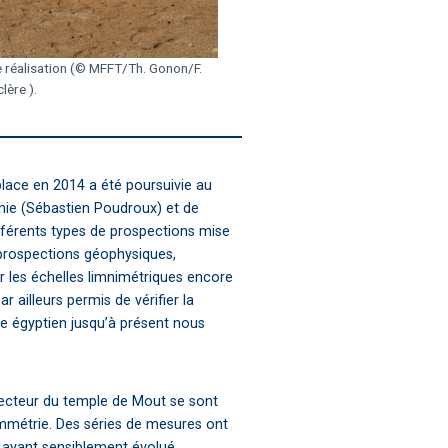
e réalisation (© MFFT/Th. Gonon/F.
lère ).
lace en 2014 a été poursuivie au
hie (Sébastien Poudroux) et de
ifférents types de prospections mise
 prospections géophysiques,
 les échelles limnimétriques encore
r ailleurs permis de vérifier la
de égyptien jusqu’à présent nous
secteur du temple de Mout se sont
ammétrie. Des séries de mesures ont
e ayant sensiblement évolué