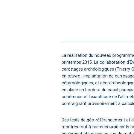
La réalisation du nouveau programme 
printemps 2015. La collaboration d’É
carottages archéologiques (Thierry Go
en œuvre : implantation de carroyage
céramologiques, et géo-archéologiqu
en place en bordure du canal principal 
cohérence et l’exactitude de l’altim
contraignant provisoirement à calcu
Des tests de géo-référencement et d
montrés tout à fait encourageants po
également été prises en vue de mettr