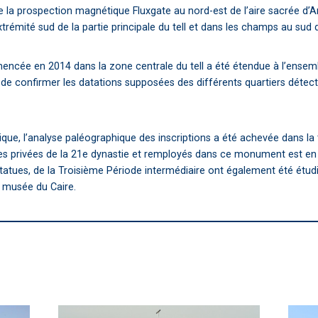
e la prospection magnétique Fluxgate au nord-est de l’aire sacrée d’
extrémité sud de la partie principale du tell et dans les champs au sud d
cée en 2014 dans la zone centrale du tell a été étendue à l’ensemb
e confirmer les datations supposées des différents quartiers détec
ique, l’analyse paléographique des inscriptions a été achevée dans la
es privées de la 21e dynastie et remployés dans ce monument est en 
atues, de la Troisième Période intermédiaire ont également été étu
u musée du Caire.