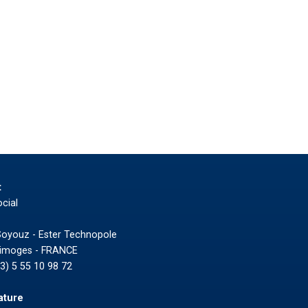
t
cial
Soyouz - Ester Technopole
Limoges - FRANCE
33) 5 55 10 98 72
ature