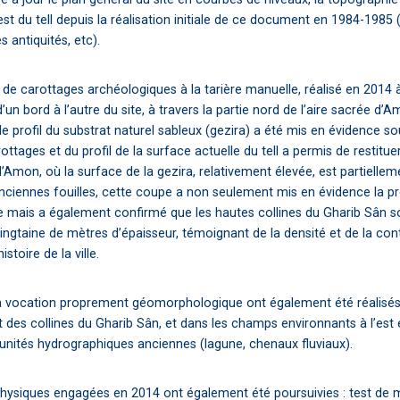
du tell depuis la réalisation initiale de ce document en 1984-1985 (
 antiquités, etc).
 de carottages archéologiques à la tarière manuelle, réalisé en 2014 à
’un bord à l’autre du site, à travers la partie nord de l’aire sacrée d’
rofil du substrat naturel sableux (gezira) a été mis en évidence so
ttages et du profil de la surface actuelle du tell a permis de restit
d’Amon, où la surface de la gezira, relativement élevée, est partielle
ciennes fouilles, cette coupe a non seulement mis en évidence la p
site mais a également confirmé que les hautes collines du Gharib Sân 
ingtaine de mètres d’épaisseur, témoignant de la densité et de la con
stoire de la ville.
vocation proprement géomorphologique ont également été réalisés s
t des collines du Gharib Sân, et dans les champs environnants à l’est e
 unités hydrographiques anciennes (lagune, chenaux fluviaux).
hysiques engagées en 2014 ont également été poursuivies : test de