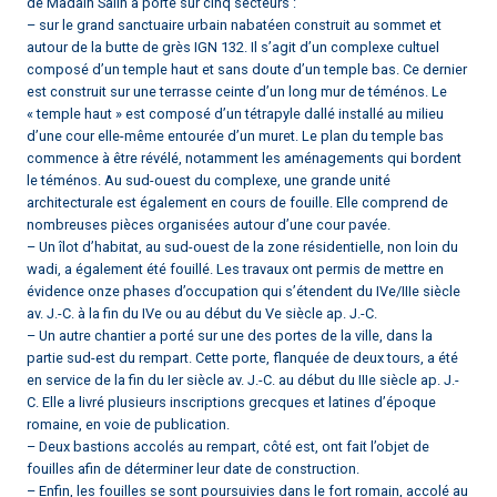
de Madain Salih a porté sur cinq secteurs :
– sur le grand sanctuaire urbain nabatéen construit au sommet et
autour de la butte de grès IGN 132. Il s’agit d’un complexe cultuel
composé d’un temple haut et sans doute d’un temple bas. Ce dernier
est construit sur une terrasse ceinte d’un long mur de téménos. Le
« temple haut » est composé d’un tétrapyle dallé installé au milieu
d’une cour elle-même entourée d’un muret. Le plan du temple bas
commence à être révélé, notamment les aménagements qui bordent
le téménos. Au sud-ouest du complexe, une grande unité
architecturale est également en cours de fouille. Elle comprend de
nombreuses pièces organisées autour d’une cour pavée.
– Un îlot d’habitat, au sud-ouest de la zone résidentielle, non loin du
wadi, a également été fouillé. Les travaux ont permis de mettre en
évidence onze phases d’occupation qui s’étendent du IVe/IIIe siècle
av. J.-C. à la fin du IVe ou au début du Ve siècle ap. J.-C.
– Un autre chantier a porté sur une des portes de la ville, dans la
partie sud-est du rempart. Cette porte, flanquée de deux tours, a été
en service de la fin du Ier siècle av. J.-C. au début du IIIe siècle ap. J.-
C. Elle a livré plusieurs inscriptions grecques et latines d’époque
romaine, en voie de publication.
– Deux bastions accolés au rempart, côté est, ont fait l’objet de
fouilles afin de déterminer leur date de construction.
– Enfin, les fouilles se sont poursuivies dans le fort romain, accolé au