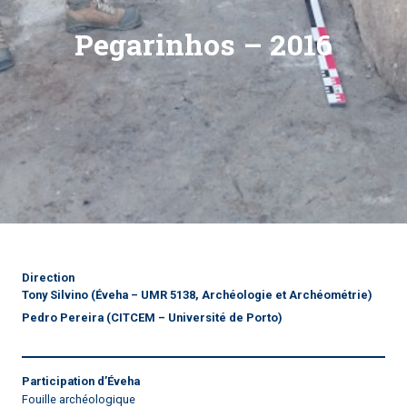
Pegarinhos – 2016
Direction
Tony Silvino
(Éveha – UMR 5138, Archéologie et Archéométrie)
Pedro Pereira
(CITCEM – Université de Porto)
Participation d’Éveha
Fouille archéologique