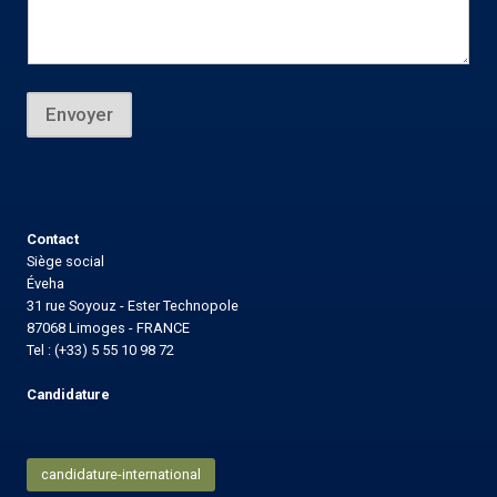
e
m
e
s
s
a
Envoyer
g
e
Contact
Siège social
Éveha
31 rue Soyouz - Ester Technopole
87068 Limoges - FRANCE
Tel : (+33) 5 55 10 98 72
Candidature
candidature-international