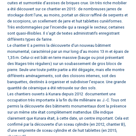
cuites et surmontée d’assises de briques crue. Un très riche mobilier
a été découvert sur ce chantier en 2015 : de nombreuses jarres de
stockage dont l’une, au moins, portait un décor raffiné de serpents et
de scorpions, un scellement de jarre et huit tablettes cunéiformes.
Très endommagées par l’incendie qui a ravagé le secteur, certaines
sont quasi-illisibles. Il s’agit de textes administratifs enregistrant
différents types de farine.
Le chantier E a permis la découverte d’un nouveau bâtiment
monumental, caractérisé par un mur long d’au moins 13 m et épais de
1,35 m. Celui-ci est bâti en terre massive (bauge ou pisé présentant
des litages très réguliers) sur un soubassement de gros blocs de
pierre. Seule une toute petite partie a été dégagée, mais elle montre
différents aménagements, soit des cloisons internes, soit des
banquettes, destinés à organiser et subdiviser l’espace. Une grande
quantité de céramique a été retrouvée sur des sols.
Les chantiers ouverts à Kunara depuis 2012 documentent une
occupation très importante à la fin du IIIe millénaire av. J.-C. Tous ont
permis la découverte des bâtiments monumentaux dont la présence
sur un même site était complètement inattendue. Elle indique
clairement que Kunara était, à cette date, un centre important. Cela est
confirmé par la découverte d’un sceau cylindre (en 2012, chantier B),
d’une empreinte de sceau cylindre et de huit tablettes (en 2015,