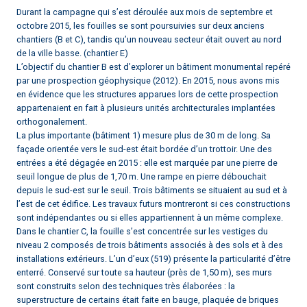
Durant la campagne qui s’est déroulée aux mois de septembre et
octobre 2015, les fouilles se sont poursuivies sur deux anciens
chantiers (B et C), tandis qu’un nouveau secteur était ouvert au nord
de la ville basse. (chantier E)
L’objectif du chantier B est d’explorer un bâtiment monumental repéré
par une prospection géophysique (2012). En 2015, nous avons mis
en évidence que les structures apparues lors de cette prospection
appartenaient en fait à plusieurs unités architecturales implantées
orthogonalement.
La plus importante (bâtiment 1) mesure plus de 30 m de long. Sa
façade orientée vers le sud-est était bordée d’un trottoir. Une des
entrées a été dégagée en 2015 : elle est marquée par une pierre de
seuil longue de plus de 1,70 m. Une rampe en pierre débouchait
depuis le sud-est sur le seuil. Trois bâtiments se situaient au sud et à
l’est de cet édifice. Les travaux futurs montreront si ces constructions
sont indépendantes ou si elles appartiennent à un même complexe.
Dans le chantier C, la fouille s’est concentrée sur les vestiges du
niveau 2 composés de trois bâtiments associés à des sols et à des
installations extérieurs. L’un d’eux (519) présente la particularité d’être
enterré. Conservé sur toute sa hauteur (près de 1,50 m), ses murs
sont construits selon des techniques très élaborées : la
superstructure de certains était faite en bauge, plaquée de briques